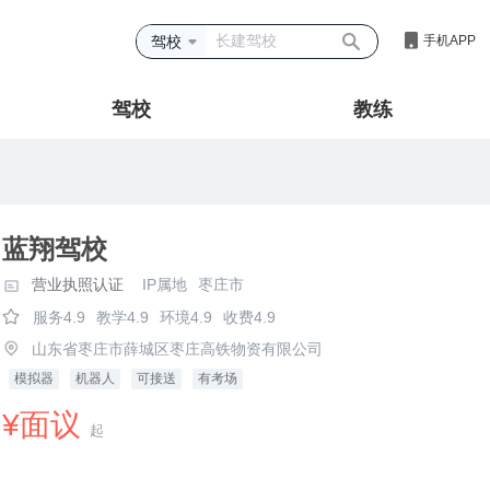
驾校
手机APP
驾校
教练
蓝翔驾校
营业执照认证
IP属地
枣庄市
服务4.9
教学4.9
环境4.9
收费4.9
山东省枣庄市薛城区枣庄高铁物资有限公司
模拟器
机器人
可接送
有考场
¥面议
起