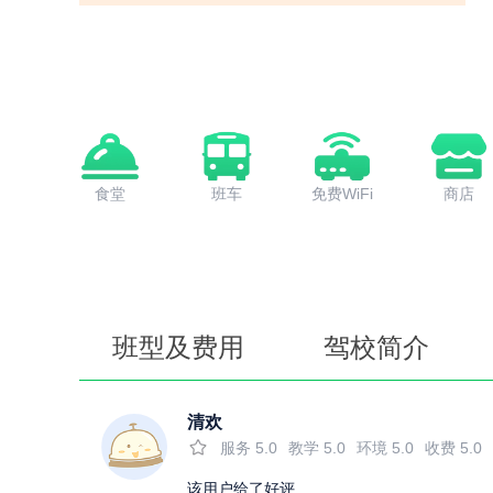
食堂
班车
免费WiFi
商店
班型及费用
驾校简介
清欢
服务
5.0
教学
5.0
环境
5.0
收费
5.0
该用户给了好评