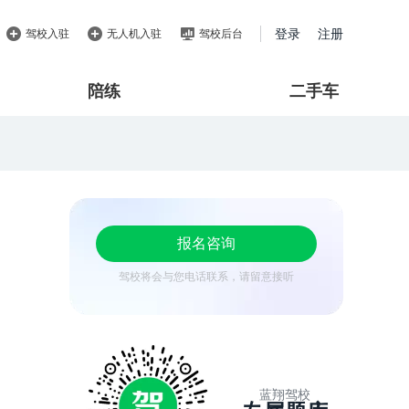
登录
注册
驾校入驻
无人机入驻
驾校后台
陪练
二手车
报名咨询
驾校将会与您电话联系，请留意接听
蓝翔驾校