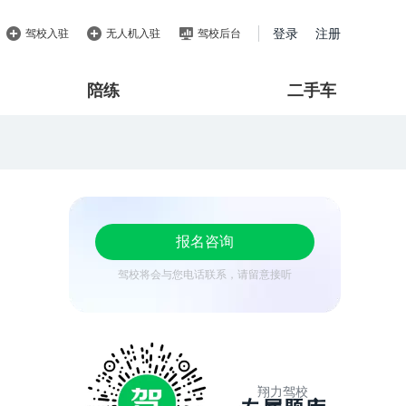
登录
注册
驾校入驻
无人机入驻
驾校后台
陪练
二手车
报名咨询
驾校将会与您电话联系，请留意接听
翔力驾校