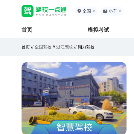
全国
小车
首页
模拟考试
首页 //
全国驾校
//
浙江驾校
//
翔力驾校