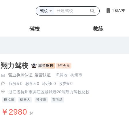
驾校
手机APP
驾校
教练
翔力驾校
7年会员
营业执照认证
运营认证
IP属地
杭州市
服务5.0
教学5.0
环境5.0
收费5.0
浙江省杭州市滨江区越城巷20号翔力驾校总校
模拟器
机器人
可接送
有考场
￥2980
起