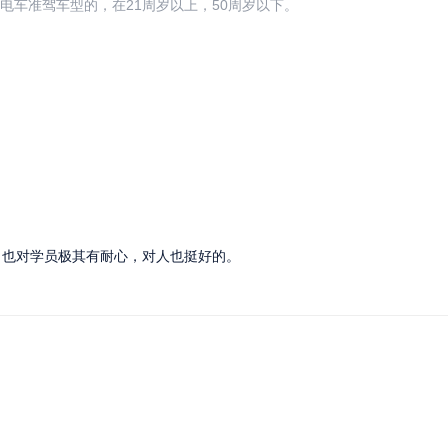
电车准驾车型的，在21周岁以上，50周岁以下。
，也对学员极其有耐心，对人也挺好的。