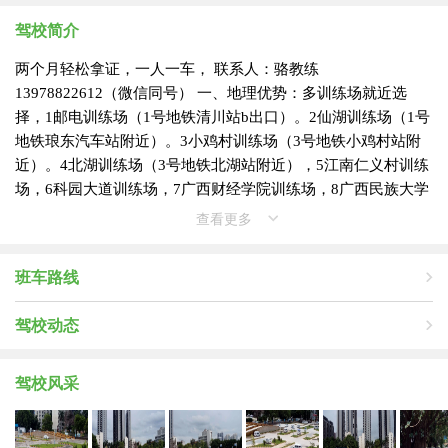
驾校简介
两个月轻松拿证，一人一车， 联系人：骆教练
13978822612（微信同号） 一、地理优势：多训练场就近选
择，1邮电训练场（1号地铁清川站b出口）。2仙湖训练场（1号
地铁琅东汽车站附近）。3小鸡村训练场（3号地铁小鸡村站附
近）。4北湖训练场（3号地铁北湖站附近），5江南仁义村训练
场，6科园大道训练场，7广西财经学院训练场，8广西民族大学
训练场，9三塘训练场，10五象大道龙岗训练场。。。。。。
查看更多
二、环境优越：山鹰驾校是南宁市老资质值得信赖的大驾校，
场地占地近百亩，绿树成荫，花园式树林全覆盖，大大缓解了
班车路线
南方夏天的炎热，真正的花园式驾校。 三、教练资质：具有三
十年的驾驶经历，十多年的教练经验，作风严谨负责，性格开
驾校动态
朗易沟通，及格率高，欢迎实地观摩，免费体验后再报名。
四、学车流程:报名登记—体验（驾校内有体检处）—理论考试
（科一）—五项考试（科二）—路考（科三）—安全文明考试
驾校风采
—领证。 五、学车费用： 1、（学生可分期付款） 2、C1证：
（1）2100元，含30个学时练车，5小时模拟（中途不收取任何