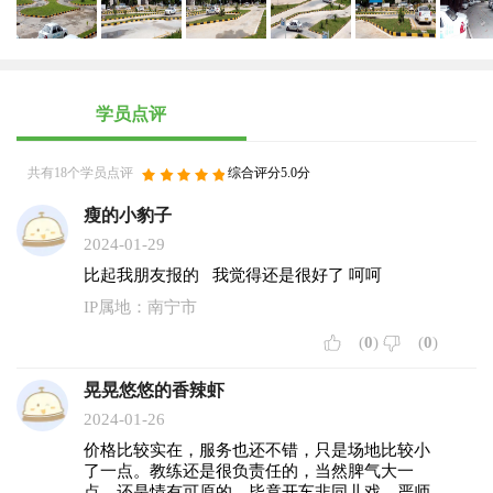
费用） （2）2300元，含36个学时练车，5小时模拟（中途不收
取任何费用） C2证：2800元​ （以上费用包含运管信息中心学习
卡费用，不含考场考场地适应费， 打证费，体检费，保险
费。） 六、学车所需资料： 1、身份证复印件2张（正反面）；
2、相片1寸白底彩色照片6张； 3、驾驶员体验合格表； 4、外
学员点评
省学员***要暂住证； 5、增驾学员须附驾驶证（正副本）；
6、非本市驾驶证需转入南宁后增驾或注销。 联系人：骆教练
共有18个学员点评
综合评分5.0分
13978822612 微信同号）
瘦的小豹子
2024-01-29
比起我朋友报的 我觉得还是很好了 呵呵
IP属地：南宁市
(
0
)
(
0
)
晃晃悠悠的香辣虾
2024-01-26
价格比较实在，服务也还不错，只是场地比较小
了一点。教练还是很负责任的，当然脾气大一
点，还是情有可原的。毕竟开车非同儿戏，严师