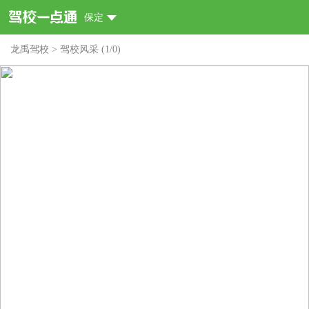
保定
龙禹驾校
>
驾校风采
(
1
/
0
)