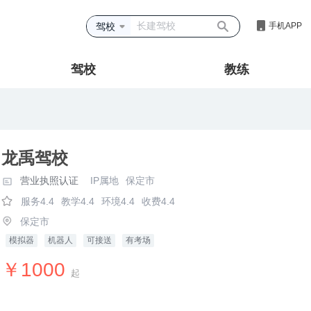
驾校
手机APP
驾校
教练
龙禹驾校
营业执照认证
IP属地
保定市
服务4.4
教学4.4
环境4.4
收费4.4
保定市
模拟器
机器人
可接送
有考场
￥1000
起