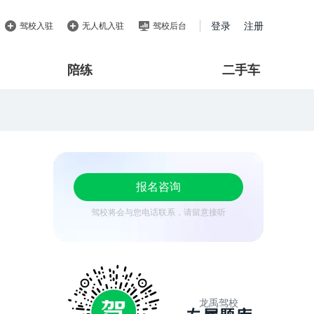
登录
注册
驾校入驻
无人机入驻
驾校后台
陪练
二手车
报名咨询
驾校将会与您电话联系，请留意接听
龙禹驾校