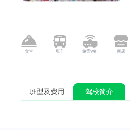
食堂
班车
免费WiFi
商店
班型及费用
驾校简介