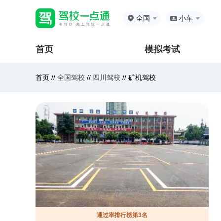
全国
小车
首页
模拟考试
首页 //
全国驾校
//
四川驾校
//
矿机驾校
通过率排行榜第3名