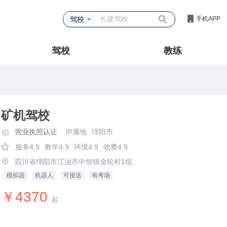
驾校
手机APP
驾校
教练
矿机驾校
营业执照认证
IP属地
绵阳市
服务4.9
教学4.9
环境4.9
收费4.9
四川省绵阳市江油市中坝镇金轮村1组
模拟器
机器人
可接送
有考场
￥4370
起