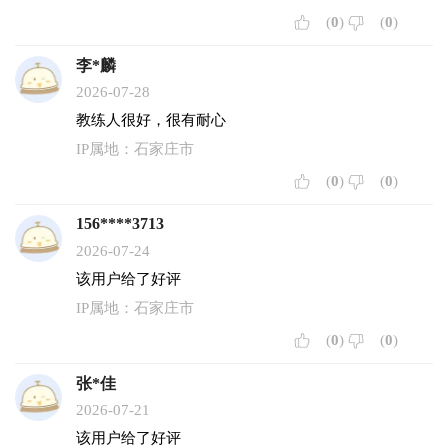
南行600米路西
(
0
)
(
0
)
咨询电话：0311-82799991/2/3
北校区地址：行唐县王七里峰村东（原星光大
李*麟
道驾校）
2026-07-28
咨询电话：0311-82685555
教练人很好，很有耐心
IP属地：石家庄市
(
0
)
(
0
)
156****3713
2026-07-24
该用户给了好评
IP属地：石家庄市
(
0
)
(
0
)
张*佳
2026-07-21
该用户给了好评