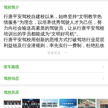
驾校简介
行唐平安驾校自建校以来，始终坚持“文明教学热
情服务”为理念，以培养优秀驾驶人才为己任，努
力向社会输送高素质的驾驶员，让从行唐平安驾校
培训出的学员都能成为“文明好司机”。
行唐平安驾校用创新的思维方式打破驾培行业层层
利益链及行业潜规则，率先实行一费制，杜绝乱收
费现象，实行严格的管理制度，杜绝教练员吃、
查看更多
拿、卡、要现象，学校拥有一支爱岗敬业，廉洁自
律，训练有素的教练员队伍，朋友式的教学，精准
班车路线
的教学理念和高效的管理方案给您一个轻松温馨的
学车历程。
驾校动态
中国交通《驾考直通车栏目》认证驾校 ——行唐平
安驾校
驾校风采
中国交通十佳认证示范驾校
中国交通驾驶员行业调研中心会员单位