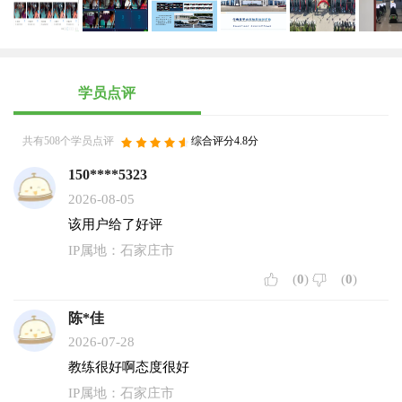
中国交通国标示范驾校
百姓信得过示范驾校
责任——铸就一生平安
服务——与您随时相伴
诚信——赢得口碑相传
学员点评
平安驾校率先打破传统理念缔造
“我们不一样”。
率先打破行业潜规则实现真正一次收费，绝无二次
共有508个学员点评
综合评分4.8分
收费。
率先不限练车时长随到随学，杜绝买课时利益链。
150****5323
率先打破行业潜规则，杜绝以诱骗方式
“买过、包
2026-08-05
过”。
该用户给了好评
率先为学员提供免费考试乘车服务，打破多年我县
IP属地：石家庄市
驾考高额车费利益链。
(
0
)
(
0
)
率先为学员免费提供午餐，提供更多便利。
率先杜绝吃、拿、卡、要现象，一经发现退还全部
陈*佳
学费。
2026-07-28
率先专人跟踪约考，让您驾考无忧。
教练很好啊态度很好
率先设立学员拿证回访服务。
南校区地址：行唐县西外环与塔子庄十字路口
IP属地：石家庄市